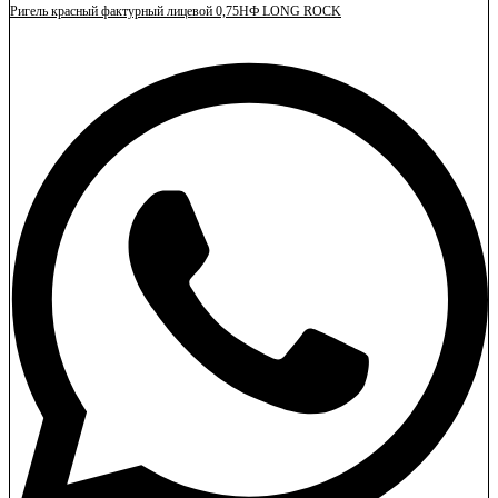
Ригель красный фактурный лицевой 0,75НФ LONG ROCK