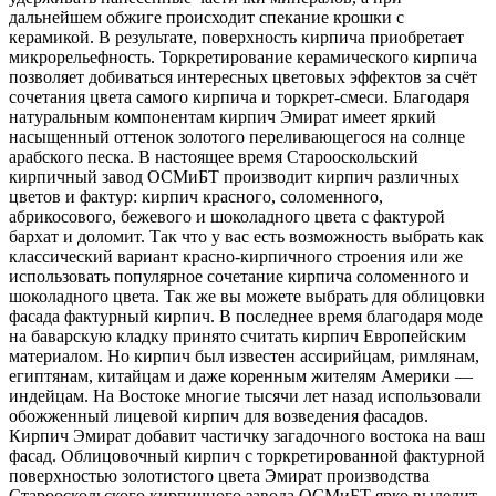
дальнейшем обжиге происходит спекание крошки с
керамикой. В результате, поверхность кирпича приобретает
микрорельефность. Торкретирование керамического кирпича
позволяет добиваться интересных цветовых эффектов за счёт
сочетания цвета самого кирпича и торкрет-смеси. Благодаря
натуральным компонентам кирпич Эмират имеет яркий
насыщенный оттенок золотого переливающегося на солнце
арабского песка. В настоящее время Старооскольский
кирпичный завод ОСМиБТ производит кирпич различных
цветов и фактур: кирпич красного, соломенного,
абрикосового, бежевого и шоколадного цвета с фактурой
бархат и доломит. Так что у вас есть возможность выбрать как
классический вариант красно-кирпичного строения или же
использовать популярное сочетание кирпича соломенного и
шоколадного цвета. Так же вы можете выбрать для облицовки
фасада фактурный кирпич. В последнее время благодаря моде
на баварскую кладку принято считать кирпич Европейским
материалом. Но кирпич был известен ассирийцам, римлянам,
египтянам, китайцам и даже коренным жителям Америки —
индейцам. На Востоке многие тысячи лет назад использовали
обожженный лицевой кирпич для возведения фасадов.
Кирпич Эмират добавит частичку загадочного востока на ваш
фасад. Облицовочный кирпич с торкретированной фактурной
поверхностью золотистого цвета Эмират производства
Старооскольского кирпичного завода ОСМиБТ ярко выделит