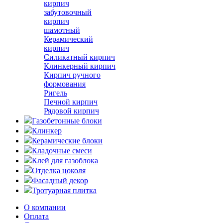
кирпич
забутовочный
кирпич
шамотный
Керамический
кирпич
Силикатный кирпич
Клинкерный кирпич
Кирпич ручного
формования
Ригель
Печной кирпич
Рядовой кирпич
Газобетонные блоки
Клинкер
Керамические блоки
Кладочные смеси
Клей для газоблока
Отделка цоколя
Фасадный декор
Тротуарная плитка
О компании
Оплата