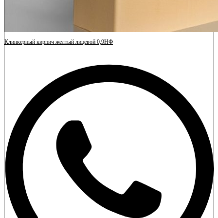
Клинкерный кирпич желтый лицевой 0,9НФ