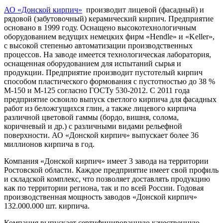
АО «Донской кирпич»
производит лицевой (фасадный) и
рядовой (забутовочный) керамический
кирпич. П
редприятие
основано в 1999 году. Оснащено высокотехнологичным
оборудованием ведущих немецких фирм «Hendle» и «Keller»,
с высокой степенью автоматизации производственных
процессов. На заводе имеется технологическая лаборатория,
оснащенная оборудованием для испытаний сырья и
продукции. Предприятие производит пустотелый кирпич
способом пластического формования с пустотностью до 38 %
М-150 и М-125 согласно ГОСТу 530-2012. С 2011 года
предприятие освоило выпуск светлого кирпича для фасадных
работ из беложгущихся глин, а также лицевого кирпича
различной цветовой гаммы (бордо, вишня, солома,
коричневый и др.) с различными видами рельефной
поверхности. АО «Донской кирпич» выпускает более 36
миллионов кирпича в год.
Компания «Донской кирпич» имеет 3 завода на территории
Ростовской области. Каждое предприятие имеет свой профиль
и складской комплекс, что позволяет доставлять продукцию
как по территории региона, так и по всей России. Годовая
производственная мощность заводов «Донской кирпич»
132.000.000 шт. кирпича.
Компания выпускает сертифицированную качественную