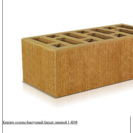
Кирпич солома фактурный бархат лицевой 1,4НФ