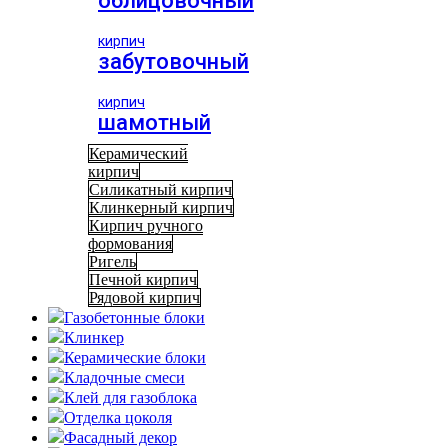
облицовочный
кирпич
забутовочный
кирпич
шамотный
Керамический
кирпич
Силикатный кирпич
Клинкерный кирпич
Кирпич ручного
формования
Ригель
Печной кирпич
Рядовой кирпич
Газобетонные блоки
Клинкер
Керамические блоки
Кладочные смеси
Клей для газоблока
Отделка цоколя
Фасадный декор