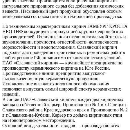
уровня качества. Производится облицовочный кирпич из
натурального природного сырья без добавления химических
веществ. Насыщенный цвет продукции обусловлен особым
минеральным составом глины и технологией производства.
По техническим характеристикам кирпич ГАМБУРГ-КРОСТА
НЕО 1НФ конкурирует с продукцией крупных европейских
производителей. Отличные показатели оптимальной тепло- и
звукоизоляции, прочности, огнестойкости, долговечности,
морозостойкости и водопоглощения. Славянский кирпич
подходит для проведения строительных и ремонтных работ в
любом регионе РФ, независимо от климатических условий.
ПАО «Славянский кирпич» — крупнейшее предприятие по
производству керамического кирпича на Юге России.
Производственные линии предприятия выпускают
высококачественную керамическую продукцию.
Использование высокотехнологичного оборудования
позволяет выпускать самый широкий спектр керамических
изделий.
В состав ПАО «Славянский кирпич» входит два кирпичных
завода и собственный карьер. Производство № 1 в х.Галицын
Славянского района Краснодарского края и Производство № 2
в г.Славянск-на-Кубани. Карьер по добыче кирпичных глин
на Новопетровском месторождении.
Основной вид деятельности заводов — производство всех